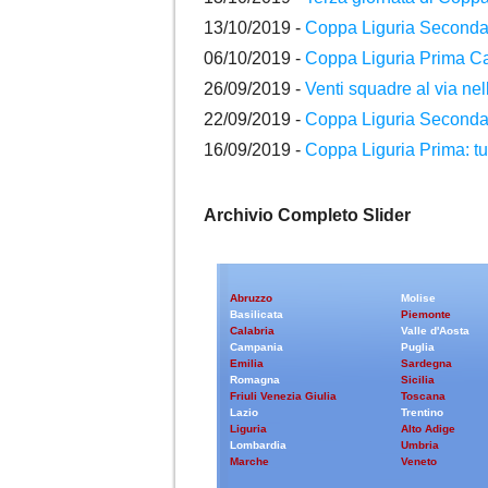
13/10/2019 -
Coppa Liguria Seconda: 
06/10/2019 -
Coppa Liguria Prima Ca
26/09/2019 -
Venti squadre al via ne
22/09/2019 -
Coppa Liguria Seconda: v
16/09/2019 -
Coppa Liguria Prima: tutt
Archivio Completo Slider
Abruzzo
Molise
Basilicata
Piemonte
Calabria
Valle d'Aosta
Campania
Puglia
Emilia
Sardegna
Romagna
Sicilia
Friuli Venezia Giulia
Toscana
Lazio
Trentino
Liguria
Alto Adige
Lombardia
Umbria
Marche
Veneto