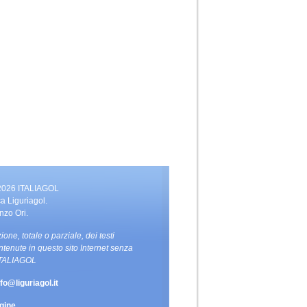
 2026 ITALIAGOL
a Liguriagol.
nzo Ori.
zione, totale o parziale, dei testi
ntenute in questo sito Internet senza
 ITALIAGOL
nfo@liguriagol.it
gine