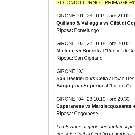
SECONDO TURNO – PRIMA GIOR
GIRONE "01" 23.10.19 - ore 21.00
Quiliano & Valleggia vs Città di Co
Riposa: Pontelungo
GIRONE "02" 22.10.19 - ore 20.00
Multedo vs Borzoli
al “Pertini” di 
Riposa: San Cipriano
GIRONE "03"
San Desiderio vs Cella
al “San Desi
Bargagli vs Superba
al “Ligorna” d
GIRONE "04" 23.10.19 - ore 20.30
Caperanese vs Marolacquasanta
a
Riposa: Cogornese
In relazione ai gironi triangolari si 
riposato giocherà contro la perdente 