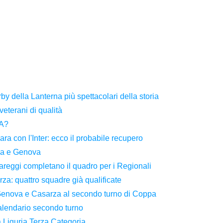
y della Lanterna più spettacolari della storia
eterani di qualità
 A?
ara con l'Inter: ecco il probabile recupero
ia e Genova
pareggi completano il quadro per i Regionali
za: quattro squadre già qualificate
 Genova e Casarza al secondo turno di Coppa
alendario secondo turno
 Liguria Terza Categoria