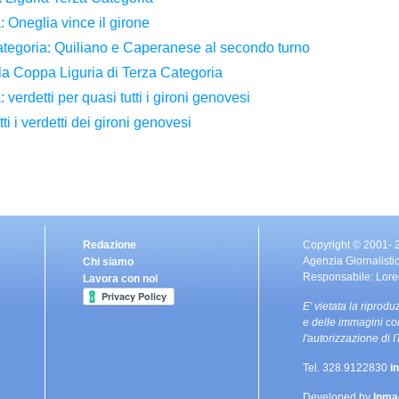
Oneglia vince il girone
tegoria: Quiliano e Caperanese al secondo turno
lla Coppa Liguria di Terza Categoria
erdetti per quasi tutti i gironi genovesi
i i verdetti dei gironi genovesi
Redazione
Copyright © 2001-
Agenzia Giornalistic
Chi siamo
Responsabile: Lore
Lavora con noi
E' vietata la riprodu
e delle immagini co
l'autorizzazione di
Tel. 328.9122830
i
Developed by
Inma