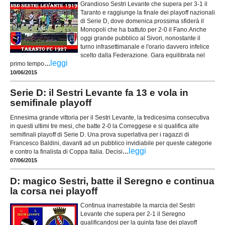
Grandioso Sestri Levante che supera per 3-1 il
Taranto e raggiunge la finale dei playoff nazionali
di Serie D, dove domenica prossima sfiderà il
Monopoli che ha battuto per 2-0 il Fano.Anche
oggi grande pubblico al Sivori, nonostante il
turno infrasettimanale e l'orario davvero infelice
scelto dalla Federazione. Gara equilibrata nel
...
leggi
primo tempo
10/06/2015
Serie D: il Sestri Levante fa 13 e vola in
semifinale playoff
Ennesima grande vittoria per il Sestri Levante, la tredicesima consecutiva
in questi ultimi tre mesi, che batte 2-0 la Correggese e si qualifica alle
semifinali playoff di Serie D. Una prova superlativa per i ragazzi di
Francesco Baldini, davanti ad un pubblico invidiabile per queste categorie
...
leggi
e contro la finalista di Coppa Italia. Decisi
07/06/2015
D: magico Sestri, batte il Seregno e continua
la corsa nei playoff
Continua inarrestabile la marcia del Sestri
Levante che supera per 2-1 il Seregno
qualificandosi per la quinta fase dei playoff