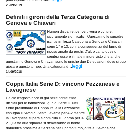
26/09/2019
Definiti i gironi della Terza Categoria di
Genova e Chiavari
Numeri dispari e, per certi versi e culture,
sicuramente significativi. Quest'anno le squadre
iscritte in Terza Categoria a Genova e Chiavari
sono 17 e 13, con la conseguenza del turno di
riposo amato da pochi. D'altro canto questo
sembra essere il male minore visto che anche
quest'anno Genova e Chiavari sono le uniche due Delegazioni dove si può
...
leggi
giocare questo torneo. Una categoria d
14/09/2018
Coppa Italia Serie D: vincono Fezzanese e
Lavagnese
Calcio d'agosto ricco di gol nelle prime sfide
ufficiali per le formazioni liguri di Serie D. Nel
turno preliminare di Coppa Italia la Fezzanese
espugna il Sivori di Sestri Levante per 4-2 mentre
la Lavagnese supera a domicilio il Ligorna per 3-
2. Queste due squadre si ritroveranno di fronte
domenica prossima a Sarzana per il primo turno, oltre al Savona che