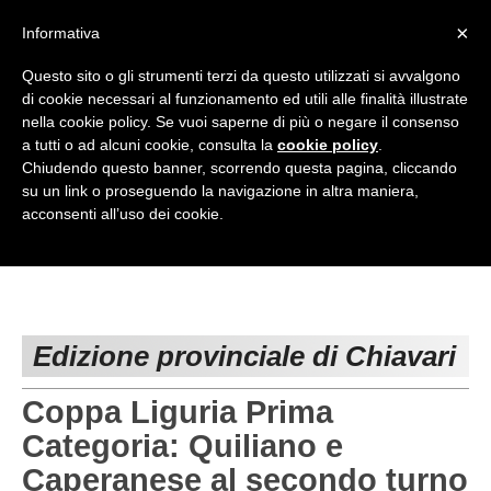
<
×
Informativa
Top Menu
Questo sito o gli strumenti terzi da questo utilizzati si avvalgono
di cookie necessari al funzionamento ed utili alle finalità illustrate
HOME
nella cookie policy. Se vuoi saperne di più o negare il consenso
a tutti o ad alcuni cookie, consulta la
cookie policy
.
Accedi / Registrati
Chiudendo questo banner, scorrendo questa pagina, cliccando
su un link o proseguendo la navigazione in altra maniera,
Contattaci
acconsenti all’uso dei cookie.
PROVINCE
EDIZIONE:
Cerca
CAMPIONATI / RISULTATI
CHIAVARI
Campionati e Risultati:
GENOVA
Edizione provinciale di Chiavari
NAZIONALI
IMPERIA
REGIONALI
Coppa Liguria Prima
LA SPEZIA
Categoria: Quiliano e
Caperanese al secondo turno
SAVONA