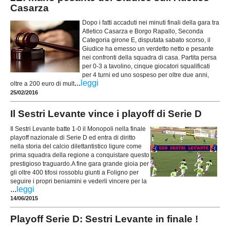
Casarza
Dopo i fatti accaduti nei minuti finali della gara tra
Atletico Casarza e Borgo Rapallo, Seconda
Categoria girone E, disputata sabato scorso, il
Giudice ha emesso un verdetto netto e pesante
nei confronti della squadra di casa. Partita persa
per 0-3 a tavolino, cinque giocatori squalificati
per 4 turni ed uno sospeso per oltre due anni,
...
leggi
oltre a 200 euro di mult
25/02/2016
Il Sestri Levante vince i playoff di Serie D
Il Sestri Levante batte 1-0 il Monopoli nella finale
playoff nazionale di Serie D ed entra di diritto
nella storia del calcio dilettantistico ligure come
prima squadra della regione a conquistare questo
prestigioso traguardo.A fine gara grande gioia per
gli oltre 400 tifosi rossoblu giunti a Foligno per
seguire i propri beniamini e vederli vincere per la
...
leggi
14/06/2015
Playoff Serie D: Sestri Levante in finale !