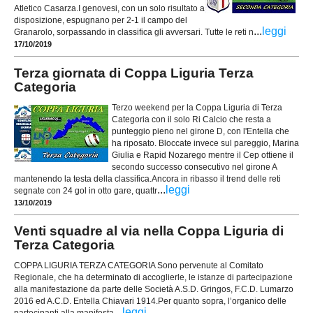
Atletico Casarza.I genovesi, con un solo risultato a
disposizione, espugnano per 2-1 il campo del
...
leggi
Granarolo, sorpassando in classifica gli avversari. Tutte le reti n
17/10/2019
Terza giornata di Coppa Liguria Terza
Categoria
Terzo weekend per la Coppa Liguria di Terza
Categoria con il solo Ri Calcio che resta a
punteggio pieno nel girone D, con l'Entella che
ha riposato. Bloccate invece sul pareggio, Marina
Giulia e Rapid Nozarego mentre il Cep ottiene il
secondo successo consecutivo nel girone A
mantenendo la testa della classifica.Ancora in ribasso il trend delle reti
...
leggi
segnate con 24 gol in otto gare, quattr
13/10/2019
Venti squadre al via nella Coppa Liguria di
Terza Categoria
COPPA LIGURIA TERZA CATEGORIA Sono pervenute al Comitato
Regionale, che ha determinato di accoglierle, le istanze di partecipazione
alla manifestazione da parte delle Società A.S.D. Gringos, F.C.D. Lumarzo
2016 ed A.C.D. Entella Chiavari 1914.Per quanto sopra, l’organico delle
...
leggi
partecipanti alla manifesta