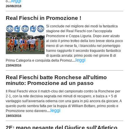
...
leggi
o
26/08/2018
Real Fieschi in Promozione !
Si conclude nel migliore dei modi la fantastica
stagione del Real Fieschi con l'accoppiata
Promozione e Coppa Liguria. Dopo aver alzato
al cielo il primo trofeo della loro breve storia poco
meno di un mese fa, i biancoblu nel pomeriggio
hanno raggiunto il secondo traguardo fantastico
di questa annata: primo posto nel girone B di
...
leggi
Prima Categoria e conquista della Promoz
23/04/2016
Real Fieschi batte Ronchese all'ultimo
minuto: Promozione ad un passo
Il Real Fieschi vince il match-clou del campionato contro la Ronchese per
2-1, con la rete decisiva segnata nei minuti di recupero, e balza a + 5 di
vantaggio sull'avversaria odierna con una gara in più ancora da giocare. A
questo punto sembra fatta per la truppa di William Bottaro, primo posto e
...
leggi
Promozione sono davvero
19/03/2016
2E: mano pesante del Giudice sull'Atletico