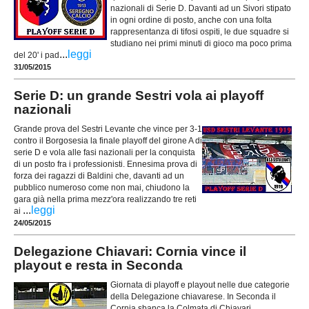
nazionali di Serie D. Davanti ad un Sivori stipato
in ogni ordine di posto, anche con una folta
rappresentanza di tifosi ospiti, le due squadre si
studiano nei primi minuti di gioco ma poco prima
...
leggi
del 20' i pad
31/05/2015
Serie D: un grande Sestri vola ai playoff
nazionali
Grande prova del Sestri Levante che vince per 3-1
contro il Borgosesia la finale playoff del girone A di
serie D e vola alle fasi nazionali per la conquista
di un posto fra i professionisti. Ennesima prova di
forza dei ragazzi di Baldini che, davanti ad un
pubblico numeroso come non mai, chiudono la
gara già nella prima mezz'ora realizzando tre reti
...
leggi
ai
24/05/2015
Delegazione Chiavari: Cornia vince il
playout e resta in Seconda
Giornata di playoff e playout nelle due categorie
della Delegazione chiavarese. In Seconda il
Cornia sbanca la Colmata di Chiavari,