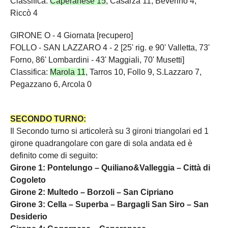
Classifica:
Caperanese 15
, Casarza 11, Beverino 4,
Riccò 4
GIRONE O - 4 Giornata [recupero]
FOLLO - SAN LAZZARO 4 - 2 [25' rig. e 90' Valletta, 73'
Forno, 86' Lombardini - 43' Maggiali, 70' Musetti]
Classifica:
Marola 11
, Tarros 10, Follo 9, S.Lazzaro 7,
Pegazzano 6, Arcola 0
SECONDO TURNO:
Il Secondo turno si articolerà su 3 gironi triangolari ed 1
girone quadrangolare con gare di sola andata ed è
definito come di seguito:
Girone 1: Pontelungo – Quiliano&Valleggia – Città di
Cogoleto
Girone 2: Multedo – Borzoli – San Cipriano
Girone 3: Cella – Superba – Bargagli San Siro – San
Desiderio