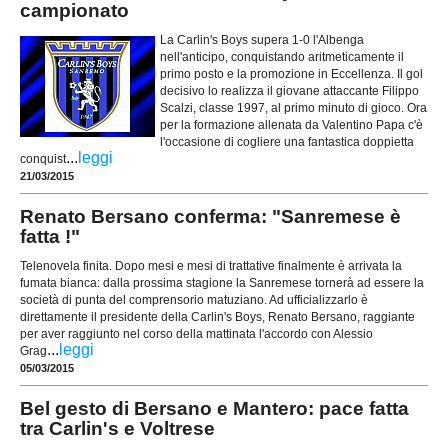
campionato
La Carlin's Boys supera 1-0 l'Albenga
nell'anticipo, conquistando aritmeticamente il
primo posto e la promozione in Eccellenza. Il gol
decisivo lo realizza il giovane attaccante Filippo
Scalzi, classe 1997, al primo minuto di gioco. Ora
per la formazione allenata da Valentino Papa c'è
l'occasione di cogliere una fantastica doppietta
...
leggi
conquist
21/03/2015
Renato Bersano conferma: "Sanremese è
fatta !"
Telenovela finita. Dopo mesi e mesi di trattative finalmente è arrivata la
fumata bianca: dalla prossima stagione la Sanremese tornerà ad essere la
società di punta del comprensorio matuziano. Ad ufficializzarlo è
direttamente il presidente della Carlin's Boys, Renato Bersano, raggiante
per aver raggiunto nel corso della mattinata l'accordo con Alessio
...
leggi
Grag
05/03/2015
Bel gesto di Bersano e Mantero: pace fatta
tra Carlin's e Voltrese