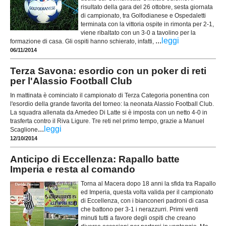
risultato della gara del 26 ottobre, sesta giornata
di campionato, tra Golfodianese e Ospedaletti
terminata con la vittoria ospite in rimonta per 2-1,
viene ribaltato con un 3-0 a tavolino per la
...
leggi
formazione di casa. Gli ospiti hanno schierato, infatti,
06/11/2014
Terza Savona: esordio con un poker di reti
per l'Alassio Football Club
In mattinata è cominciato il campionato di Terza Categoria ponentina con
l'esordio della grande favorita del torneo: la neonata Alassio Football Club.
La squadra allenata da Amedeo Di Latte si è imposta con un netto 4-0 in
trasferta contro il Riva Ligure. Tre reti nel primo tempo, grazie a Manuel
...
leggi
Scaglione
12/10/2014
Anticipo di Eccellenza: Rapallo batte
Imperia e resta al comando
Torna al Macera dopo 18 anni la sfida tra Rapallo
ed Imperia, questa volta valida per il campionato
di Eccellenza, con i bianconeri padroni di casa
che battono per 3-1 i nerazzurri. Primi venti
minuti tutti a favore degli ospiti che creano