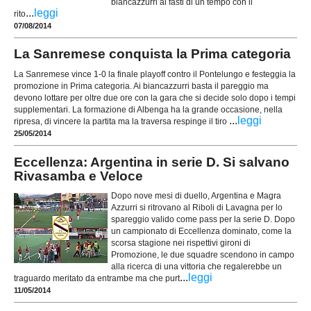
biancazzurri ai fasti di un tempo con il
...
leggi
rito
07/08/2014
La Sanremese conquista la Prima categoria
La Sanremese vince 1-0 la finale playoff contro il Pontelungo e festeggia la
promozione in Prima categoria. Ai biancazzurri basta il pareggio ma
devono lottare per oltre due ore con la gara che si decide solo dopo i tempi
supplementari. La formazione di Albenga ha la grande occasione, nella
...
leggi
ripresa, di vincere la partita ma la traversa respinge il tiro
25/05/2014
Eccellenza: Argentina in serie D. Si salvano
Rivasamba e Veloce
Dopo nove mesi di duello, Argentina e Magra
Azzurri si ritrovano al Riboli di Lavagna per lo
spareggio valido come pass per la serie D. Dopo
un campionato di Eccellenza dominato, come la
scorsa stagione nei rispettivi gironi di
Promozione, le due squadre scendono in campo
alla ricerca di una vittoria che regalerebbe un
...
leggi
traguardo meritato da entrambe ma che purt
11/05/2014