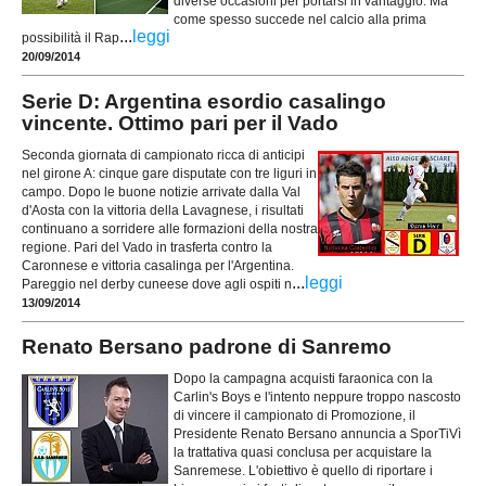
diverse occasioni per portarsi in vantaggio. Ma
come spesso succede nel calcio alla prima
...
leggi
possibilità il Rap
20/09/2014
Serie D: Argentina esordio casalingo
vincente. Ottimo pari per il Vado
Seconda giornata di campionato ricca di anticipi
nel girone A: cinque gare disputate con tre liguri in
campo. Dopo le buone notizie arrivate dalla Val
d'Aosta con la vittoria della Lavagnese, i risultati
continuano a sorridere alle formazioni della nostra
regione. Pari del Vado in trasferta contro la
Caronnese e vittoria casalinga per l'Argentina.
...
leggi
Pareggio nel derby cuneese dove agli ospiti n
13/09/2014
Renato Bersano padrone di Sanremo
Dopo la campagna acquisti faraonica con la
Carlin's Boys e l'intento neppure troppo nascosto
di vincere il campionato di Promozione, il
Presidente Renato Bersano annuncia a SporTiVì
la trattativa quasi conclusa per acquistare la
Sanremese. L'obiettivo è quello di riportare i