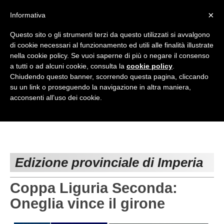
<
×
Informativa
Top Menu
Questo sito o gli strumenti terzi da questo utilizzati si avvalgono
di cookie necessari al funzionamento ed utili alle finalità illustrate
HOME
nella cookie policy. Se vuoi saperne di più o negare il consenso
a tutti o ad alcuni cookie, consulta la
cookie policy
.
Accedi / Registrati
Chiudendo questo banner, scorrendo questa pagina, cliccando
su un link o proseguendo la navigazione in altra maniera,
Contattaci
acconsenti all’uso dei cookie.
PROVINCE
EDIZIONE:
Cerca
CAMPIONATI / RISULTATI
CHIAVARI
Campionati e Risultati:
GENOVA
Edizione provinciale di Imperia
NAZIONALI
IMPERIA
REGIONALI
Coppa Liguria Seconda:
LA SPEZIA
Oneglia vince il girone
SAVONA