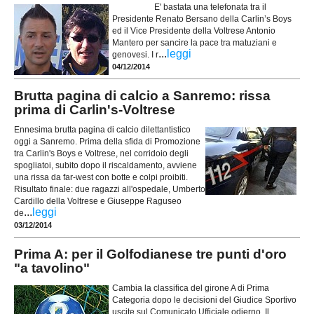
E' bastata una telefonata tra il
Presidente Renato Bersano della Carlin’s Boys
ed il Vice Presidente della Voltrese Antonio
Mantero per sancire la pace tra matuziani e
...
leggi
genovesi. I r
04/12/2014
Brutta pagina di calcio a Sanremo: rissa
prima di Carlin's-Voltrese
Ennesima brutta pagina di calcio dilettantistico
oggi a Sanremo. Prima della sfida di Promozione
tra Carlin's Boys e Voltrese, nel corridoio degli
spogliatoi, subito dopo il riscaldamento, avviene
una rissa da far-west con botte e colpi proibiti.
Risultato finale: due ragazzi all'ospedale, Umberto
Cardillo della Voltrese e Giuseppe Raguseo
...
leggi
de
03/12/2014
Prima A: per il Golfodianese tre punti d'oro
"a tavolino"
Cambia la classifica del girone A di Prima
Categoria dopo le decisioni del Giudice Sportivo
uscite sul Comunicato Ufficiale odierno. Il