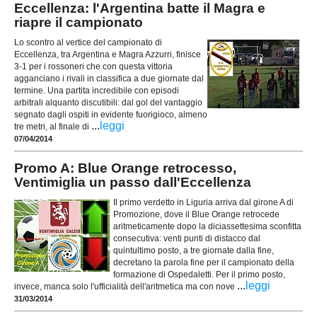
Eccellenza: l'Argentina batte il Magra e
riapre il campionato
Lo scontro al vertice del campionato di
Eccellenza, tra Argentina e Magra Azzurri, finisce
3-1 per i rossoneri che con questa vittoria
agganciano i rivali in classifica a due giornate dal
termine. Una partita incredibile con episodi
arbitrali alquanto discutibili: dal gol del vantaggio
segnato dagli ospiti in evidente fuorigioco, almeno
...
leggi
tre metri, al finale di
07/04/2014
Promo A: Blue Orange retrocesso,
Ventimiglia un passo dall'Eccellenza
Il primo verdetto in Liguria arriva dal girone A di
Promozione, dove il Blue Orange retrocede
aritmeticamente dopo la diciassettesima sconfitta
consecutiva: venti punti di distacco dal
quintultimo posto, a tre giornate dalla fine,
decretano la parola fine per il campionato della
formazione di Ospedaletti. Per il primo posto,
...
leggi
invece, manca solo l'ufficialità dell'aritmetica ma con nove
31/03/2014