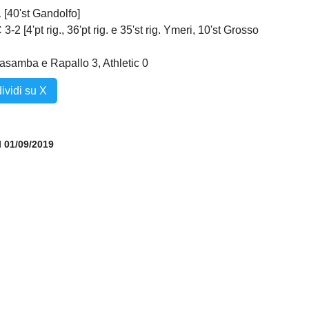
0'st Gandolfo]
pt rig., 36'pt rig. e 35'st rig. Ymeri, 10'st Grosso
vasamba e Rapallo 3, Athletic 0
ividi su X
il 01/09/2019