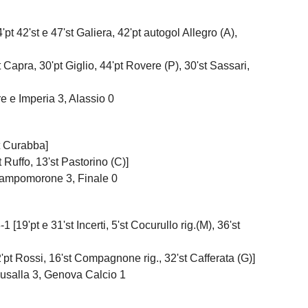
2'st e 47'st Galiera, 42'pt autogol Allegro (A),
pra, 30'pt Giglio, 44'pt Rovere (P), 30'st Sassari,
re e Imperia 3, Alassio 0
 Curabba]
uffo, 13'st Pastorino (C)]
Campomorone 3, Finale 0
 e 31'st Incerti, 5'st Cocurullo rig.(M), 36'st
ossi, 16'st Compagnone rig., 32'st Cafferata (G)]
Busalla 3, Genova Calcio 1