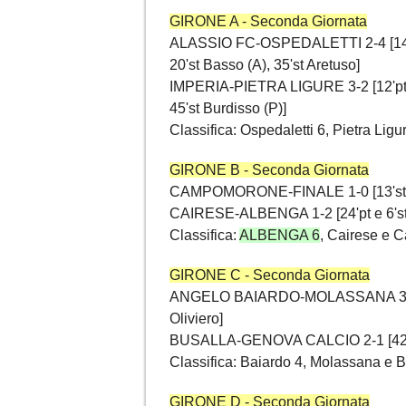
GIRONE A - Seconda Giornata
ALASSIO FC-OSPEDALETTI 2-4 [14'pt 4
20'st Basso (A), 35'st Aretuso]
IMPERIA-PIETRA LIGURE 3-2 [12'pt Ca
45'st Burdisso (P)]
Classifica: Ospedaletti 6, Pietra Ligu
GIRONE B - Seconda Giornata
CAMPOMORONE-FINALE 1-0 [13'st
CAIRESE-ALBENGA 1-2 [24'pt e 6'st R
Classifica:
ALBENGA 6
, Cairese e 
GIRONE C - Seconda Giornata
ANGELO BAIARDO-MOLASSANA 3-1 [19'pt
Oliviero]
BUSALLA-GENOVA CALCIO 2-1 [42'pt R
Classifica: Baiardo 4, Molassana e 
GIRONE D - Seconda Giornata